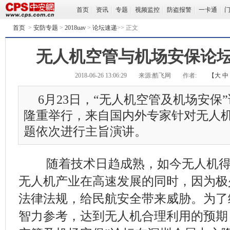
首页
资讯
专题
视频监控
防盗报警
一卡通
首页
>
安防专题
>
2018uav
>
论坛速递
>> 正文
无人机空管与机场安保论
2018-06-26 13:06:29
来源:酷飞网
作者:
【
大
中
6月23日，“无人机空管及机场安保
隆重举行，来自国内外专家针对无人
题依次进行主旨演讲。
随着技术日趋成熟，如今无人机得
无人机产业在高速发展的同时，因为极
法律法规，给民航安全带来威胁。为了
智力参考，达到无人机合理利用的预期，