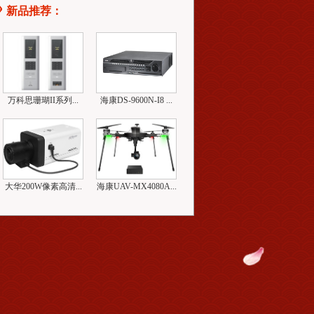
新品推荐：
万科思珊瑚II系列...
海康DS-9600N-I8 ...
大华200W像素高清...
海康UAV-MX4080A...