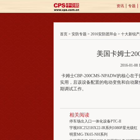
资讯
专题
首页
>
安防专题
>
2016安防团拜会
>
十大新锐产
美国卡姆士2
2016-01-
卡姆士CBP-200CMS-NPADW的
实用，且该设备配置的电动变焦和自动聚
期调试工作。
相关阅读
停车场出入口一体化设备PTC-II
宇视HIC2521HX22-IR系列1080P星光级红
明景MG-TK65-NH系列