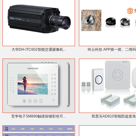
大华DH-ITC602智能交通摄像机...
呤云科技 APP摇一摇、二维码扫
竞争电子SM890触摸按键彩色可...
凯普乐AD810智能防盗套装..