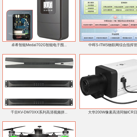
卓希智能Medal702G智能电子围...
中晖S-ITMS物联网综合指挥管理
千目KV-DM70XX系列高清视频拼...
大华200W像素高清同轴ICR日夜