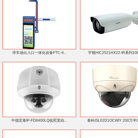
停车场出入口一体化设备PTC-II...
宇视HIC2521HX22-IR系列1080
中德宏泰IP-FD8400LQ低照宽动...
泰科ISL02D1OCWIY 200万半球