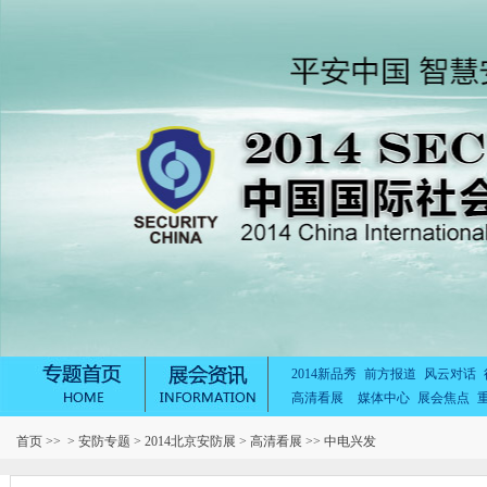
2014新品秀
前方报道
风云对话
高清看展
媒体中心
展会焦点
首页
>> >
安防专题
>
2014北京安防展
>
高清看展
>> 中电兴发