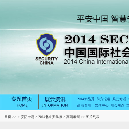
2014新品秀
前方报道
风云对话
高清看展
媒体中心
展会焦点
首页
>> >
安防专题
>
2014北京安防展
>
高清看展
>> 图片列表