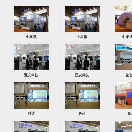
中星微
中星微
中维
亚安科技
亚安科技
蓝
科达
科达
金