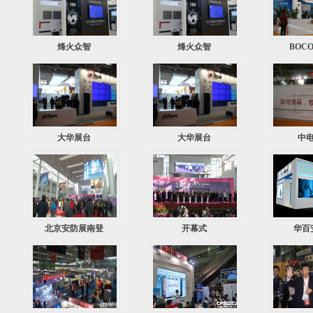
烽火众智
烽火众智
BOC
大华展台
大华展台
中
北京安防展南登
开幕式
华百