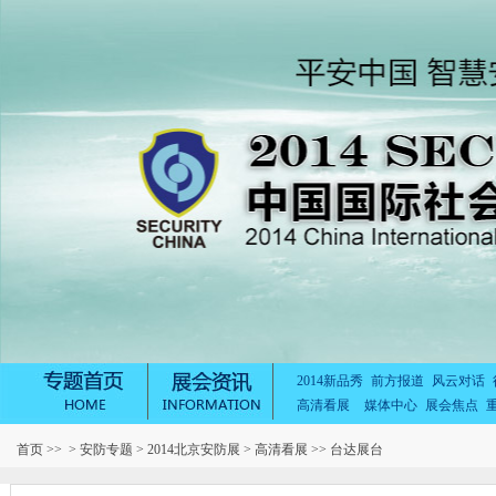
2014新品秀
前方报道
风云对话
高清看展
媒体中心
展会焦点
首页
>> >
安防专题
>
2014北京安防展
>
高清看展
>> 台达展台