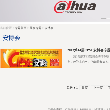
当前位置：
专题首页
>
展会专题
>
安博会
安博会
2013第14届CPSE安博会
第14届CPSE安博会将于
宴，欢迎来自各方的领导和嘉宾，同
总数：
1
首页
上一页
关于中安网
|
广告服务
|
友情链接
|
诚聘英才
|