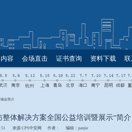
训内容
会场直击
证书查询
资料下载
联
5百城会简介
安防整体解决方案全国公益培训暨展示”简介
:51
来源:CPS中安网
作者：
编辑：
panjie