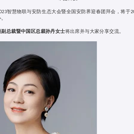
智慧物联与安防生态大会暨全国安防界迎春团拜会，将于
023
2
办。
级副总裁暨中国区总裁孙丹女士
将出席并与大家分享交流。