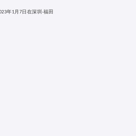
年
月
日在深圳
福田
023
1
7
·