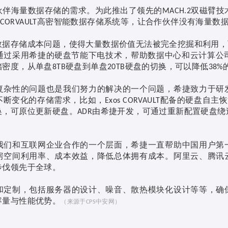
伙伴海量数据存储的需求。为此推出了领先的
双磁臂技
MACH.2
高密智能数据存储系统等，让合作伙伴没有海量数
 CORVAULT
数据存储成本问题，使得大量数据价值无法被完全挖掘和利用，
通过采用希捷的硬盘节能下电技术，帮助数据中心和云计算公
储密度，从单盘
硬盘到单盘
硬盘的切换，可以降低
8TB
20TB
38%
复杂性的问题也是我们努力的解决的一个问题，希捷致力于研
不断变化的存储需求，比如，
配备的硬盘自主恢
Exos CORVAULT
换，可原位更新硬盘。
由希捷开发，可通过重新配置硬盘绕
ADR
我们和互联网企业合作的一个层面，希捷一直帮助中国用户第
房空间利用率、成本效益，降低总体拥有成本。阿里云、腾讯
步伐领先于全球。
和定制，包括服务器的设计、噪音、散热模块化设计等等，确
容量与性能优势。
（来源于
中安网）
CPS