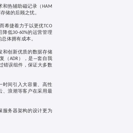
术和热辅助磁记录（
HAM
据存储的后顾之忧。
而希捷着力于以更优
TCO
司降低
的运营管理
30-60%
的总体拥有成本。
发和创新优质的数据存储
复（
），是
套自我
ADR
—
过错误组件，保证大多数
一时间引入大容量、高性
云、浪潮等客户在采用最
保服务器架构的设计更为