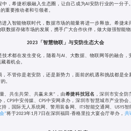
程中，希捷积极融入生态圈，让自己成为
安防行业的一分子
AI
展的重要推动者和引领者。
防进入智能物联时代，数据市场的能量将进一步释放。希捷未
物联数据存储市场的发展，携手广大合作伙伴，做大做强智能物
「智慧物联」与安防生态大会
2023
是技术都在发生变化，随着与
、大数据、物联网等的融合，
AI
蕴藏着机会。
局，不管你是老安防，还是新势力，面前的机遇和挑战都是全
变的。
量、共生共荣、共赢未来
，由
希捷科技冠名
，深圳市安全防
”
办，
中安传媒、
中安网承办，深圳市智慧城市产业协会
CPS
CPS
支持，国际无人系统网、警用装备网、
智能交通网、
智
ITS
USYS
会
将于
年
月
日在深圳福田
香格里拉大宴会厅举办，
共
”
2023
1
7
·