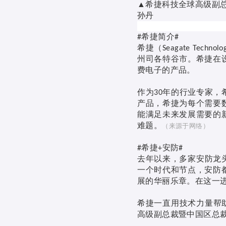
希捷科技全球高级副
▲
孙丹
希捷简介
#
#
希捷（
Seagate Technolo
州司各特谷市。希捷在
费电子的产品。
作为
年的行业专家，
30
产品，希捷为每个需要
能满足未来发展需要的
难题。
（来源于网络）
希捷
安防
#
+
#
去年以来，多家安防龙
一个时代和节点，安防
展的华丽乐章。在这一
希捷一直用技术力量帮
高级副总裁暨中国区总