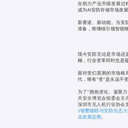
在助力产业升级发展过
成为
安防存储市场发
AI
新赛道、新动能。当安
准备，将继续引领智能
现今安防无论是市场还
糊，行业变革同时也是
面对变幻莫测的市场格
代，唯有
变
是永远不
“
”
为了
拥抱变化、凝聚力
“
共安全博览会组委会主
深圳市无人机行业协会
智慧物联与安防生态大
3
业发展态势
。