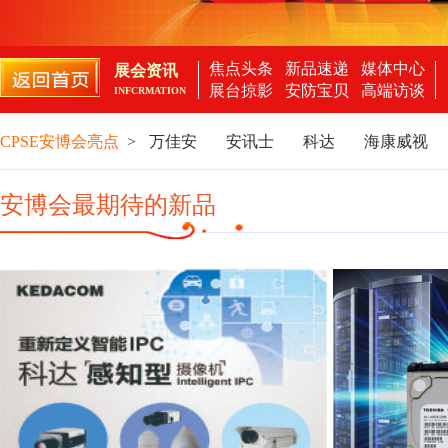
焦点头条
新品速递
媒体中心
展会资讯
展台掠影
安防宝贝
高端访谈
INFCRMATION
CPSE安博会亮点
>
万佳安
安讯士
科达
海康威视
安博会最期待的新品