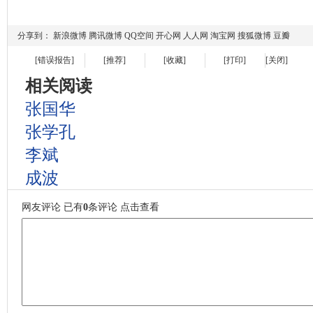
分享到：
新浪微博
腾讯微博
QQ空间
开心网
人人网
淘宝网
搜狐微博
豆瓣
[错误报告]
[推荐]
[收藏]
[打印]
[关闭]
相关阅读
张国华
张学孔
李斌
成波
网友评论
已有
0
条评论
点击查看