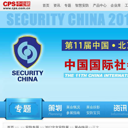
首页
资讯
专题
智慧安防
产品中心
企业库
展会慨况
展会掠影
参展指南
安防宝贝
首页
>> >>
安防专题
>>
2012北京安防展
>>
展会快讯
>>正文