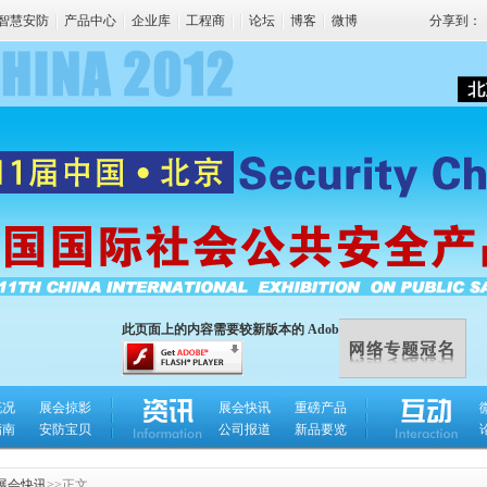
智慧安防
产品中心
企业库
工程商
论坛
博客
微博
分享到：
此页面上的内容需要较新版本的 Adobe Flash Player。
慨况
展会掠影
展会快讯
重磅产品
指南
安防宝贝
公司报道
新品要览
展会快讯
>>正文