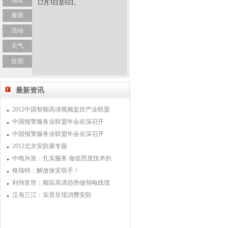
地址
12月3日至6日。
展馆
活动
天气
住宿
最新资讯
2012中国智能高清视频监控产业联盟
中国报警服务业联盟年会在深召开
中国报警服务业联盟年会在深召开
2012北京安防展专题
中电兴发：扎实服务 做低照度技术的
格瑞特：解放保安双手！
利伟富世：顺应高清趋势做弱电线缆
泛海三江：实景呈现消费安防