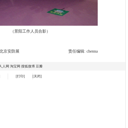
（景阳工作人员合影）
北京安防展
责任编辑:
chenna
人人网
淘宝网
搜狐微博
豆瓣
]
[打印]
[关闭]