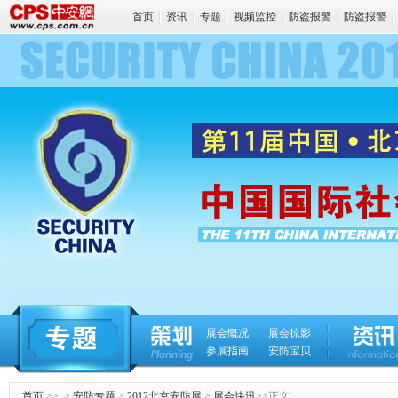
首页
资讯
专题
视频监控
防盗报警
防盗报警
论坛
展会慨况
展会掠影
参展指南
安防宝贝
首页
>> >
安防专题
>
2012北京安防展
>
展会快讯
>>正文