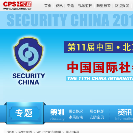
首页
资讯
专题
视频监控
防盗报警
防盗报警
产品中心
企业库
论坛
展会慨况
展会掠影
参展指南
安防宝贝
首页
>
安防专题
>
2012北京安防展
>
展会快讯